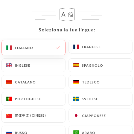
19.50€
Seleziona la tua lingua:
Seleziona la tua lingua:
INTEGRATORI PER LA PIZZA:pancetta:
FRANCESE
FRANCESE
ITALIANO
ITALIANO
Burrata
4.50€
INGLESE
INGLESE
SPAGNOLO
SPAGNOLO
Verdure
1.50€
CATALANO
CATALANO
TEDESCO
TEDESCO
Salumi
PORTOGHESE
PORTOGHESE
SVEDESE
SVEDESE
3.50€
简体中文 (CINESE)
简体中文 (CINESE)
GIAPPONESE
GIAPPONESE
Crosta ripiena
3.00€
RUSSO
RUSSO
ARABO
ARABO