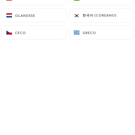
한국어 (COREANO)
한국어 (COREANO)
OLANDESE
OLANDESE
MENU PER BAMBINI :coltello-
CECO
CECO
GRECO
GRECO
forchetta-piatto:
11.90€
Piatto a scelta
Pasta al sugo di pomodoro
Pasta alla bolognese
Pollo impanato con patatine fritte
Sciroppo a scelta
Menta, pesca, fragola, violetta, granatina,
limone