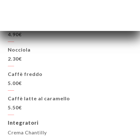
Tè, tisana
4.50€
Cioccolata calda
4.90€
Nocciola
2.30€
Caffè freddo
5.00€
Caffè latte al caramello
5.50€
Integratori
Crema Chantilly