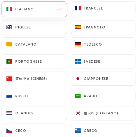
FRANCESE
FRANCESE
ITALIANO
ITALIANO
INGLESE
INGLESE
SPAGNOLO
SPAGNOLO
CATALANO
CATALANO
TEDESCO
TEDESCO
PORTOGHESE
PORTOGHESE
SVEDESE
SVEDESE
简体中文 (CINESE)
简体中文 (CINESE)
GIAPPONESE
GIAPPONESE
RUSSO
RUSSO
ARABO
ARABO
한국어 (COREANO)
한국어 (COREANO)
OLANDESE
OLANDESE
CECO
CECO
GRECO
GRECO