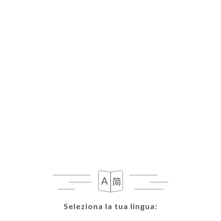
Arancino entrée
Seleziona la tua lingua:
Seleziona la tua lingua: