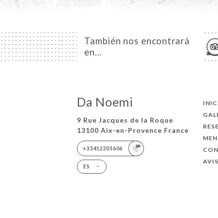
También nos encontrará
en…
Da Noemi
INI
GAL
9 Rue Jacques de la Roque
RES
13100 Aix-en-Provence France
MEN
+33412203606
CO
AVI
ES