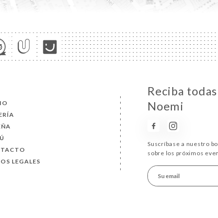
Reciba todas 
CIO
Noemi
ERÍA
EÑA
Ú
Suscríbase a nuestro b
NTACTO
sobre los próximos eve
SOS LEGALES