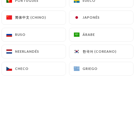
PORTUGUÉS
PORTUGUÉS
SUECO
SUECO
7.4 No comunicación de los datos personales
https://da-noemi-aix-en-provence.fr
se
简体中文 (CHINO)
简体中文 (CHINO)
JAPONÉS
JAPONÉS
abstiene de tratar, alojar o transferir la
Información recogida de sus Clientes a un país
RUSO
RUSO
ÁRABE
ÁRABE
situado fuera de la Unión Europea o reconocido
como «no adecuado» por la Comisión Europea sin
한국어 (COREANO)
한국어 (COREANO)
NEERLANDÉS
NEERLANDÉS
informar previamente al cliente. No obstante,
https://da-noemi-aix-en-provence.fr
sigue
CHECO
CHECO
GRIEGO
GRIEGO
siendo libre de elegir a sus subcontratistas
técnicos y comerciales, siempre y cuando
presenten las garantías suficientes con respecto a
las exigencias del Reglamento General de
Protección de Datos (RGPD: n° 2016-679).
https://da-noemi-aix-en-provence.fr
se
compromete a tomar todas las precauciones
necesarias para preservar la seguridad de la