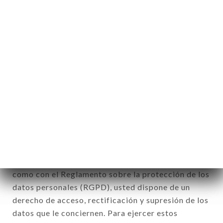
indirectamente, la identificación de las personas
físicas a las que se aplica» (artículo 4 de la ley n°
78-17 del 6 de enero de 1978).
12. Utilización de los datos en el marco
de la inscripción al boletín de noticias.
Datos recogidos con el fin de enviar ofertas
comerciales relativas a la marca DA NOEMI. Los
datos recogidos podrán ser tratados por el
conjunto de las filiales y subfiliales de la sociedad.
De conformidad con la ley Informática y Libertad
del 6 de enero de 1978 y modificada en 2004, así
como con el Reglamento sobre la protección de los
datos personales (RGPD), usted dispone de un
derecho de acceso, rectificación y supresión de los
datos que le conciernen. Para ejercer estos