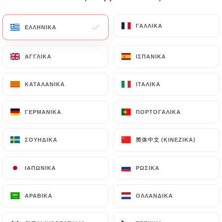
EL
ΜΕΝΟΎ
ΓΑΛΛΙΚΆ
ΓΑΛΛΙΚΆ
ΕΛΛΗΝΙΚΆ
ΕΛΛΗΝΙΚΆ
ΑΓΓΛΙΚΆ
ΑΓΓΛΙΚΆ
ΙΣΠΑΝΙΚΆ
ΙΣΠΑΝΙΚΆ
ΚΑΤΑΛΑΝΙΚΆ
ΚΑΤΑΛΑΝΙΚΆ
ΙΤΑΛΙΚΆ
ΙΤΑΛΙΚΆ
/
ΑΡΧΙΚΉ
ΕΠΑΦΉ
Επαφή
ΓΕΡΜΑΝΙΚΆ
ΓΕΡΜΑΝΙΚΆ
ΠΟΡΤΟΓΑΛΙΚΆ
ΠΟΡΤΟΓΑΛΙΚΆ
简体中文 (ΚΙΝΈΖΙΚΑ)
简体中文 (ΚΙΝΈΖΙΚΑ)
ΣΟΥΗΔΙΚΆ
ΣΟΥΗΔΙΚΆ
ΙΑΠΩΝΙΚΆ
ΙΑΠΩΝΙΚΆ
ΡΩΣΙΚΆ
ΡΩΣΙΚΆ
ΑΡΑΒΙΚΆ
ΑΡΑΒΙΚΆ
ΟΛΛΑΝΔΙΚΆ
ΟΛΛΑΝΔΙΚΆ
Da Noemi