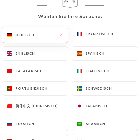
Wählen Sie Ihre Sprache:
Wählen Sie Ihre Sprache:
118 BEWERTUNG
FRANZÖSISCH
FRANZÖSISCH
CUISINE ITALIENNE AUTHENTIQUE
DEUTSCH
DEUTSCH
9 Rue Jacques De La Roque
13100 Aix-En-Provence France
ENGLISCH
ENGLISCH
SPANISCH
SPANISCH
KATALANISCH
KATALANISCH
ITALIENISCH
ITALIENISCH
PORTUGIESISCH
PORTUGIESISCH
SCHWEDISCH
SCHWEDISCH
简体中文 (CHINESISCH)
简体中文 (CHINESISCH)
JAPANISCH
JAPANISCH
RUSSISCH
RUSSISCH
ARABISCH
ARABISCH