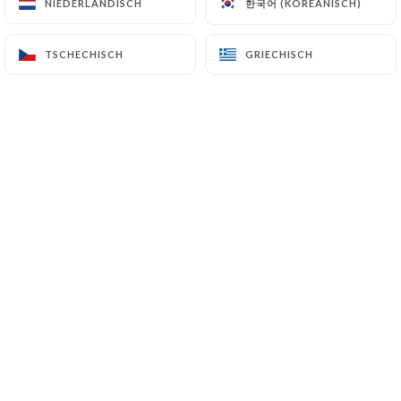
한국어 (KOREANISCH)
한국어 (KOREANISCH)
Chers clients,
NIEDERLÄNDISCH
NIEDERLÄNDISCH
Nous serons fermés du 8 août
(pour le service du soir, le service
TSCHECHISCH
TSCHECHISCH
GRIECHISCH
GRIECHISCH
du midi reste ouvert) au 6
septembre inclus.
Über uns
Chez Da Noemi, nous mettons un point
d'honneur à préserver l'authenticité de
la cuisine italienne.
Nos recettes sont transmises de
génération en génération, et chaque
plat est préparé avec des ingrédients