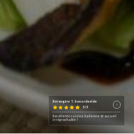
Bérengère T. beoordeelde
5/5
Excellente cuisine italienne et accueil
irréprochable !