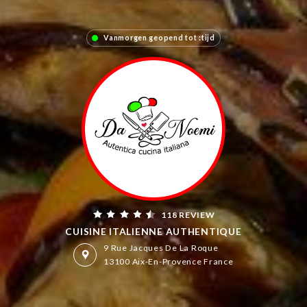
Vanmorgen geopend tot :tijd
118 REVIEW
CUISINE ITALIENNE AUTHENTIQUE
9 Rue Jacques De La Roque
13100 Aix-En-Provence France