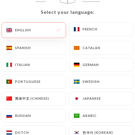
Select your language:
Select your language:
118 REVIEW
FRENCH
FRENCH
ENGLISH
ENGLISH
CUISINE ITALIENNE AUTHENTIQUE
9 Rue Jacques De La Roque
SPANISH
SPANISH
CATALAN
CATALAN
13100 Aix-En-Provence France
ITALIAN
ITALIAN
GERMAN
GERMAN
PORTUGUESE
PORTUGUESE
SWEDISH
SWEDISH
简体中文 (CHINESE)
简体中文 (CHINESE)
JAPANESE
JAPANESE
RUSSIAN
RUSSIAN
ARABIC
ARABIC
한국어 (KOREAN)
한국어 (KOREAN)
DUTCH
DUTCH