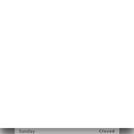
9 Rue Jacques de la
Roque
13100 Aix-en-
Provence France
Monday
18:00-22:00
Tuesday
09:30-15:00 / 18:00-22:00
Wednesday
09:30-15:00 / 18:00-22:00
Thursday
09:30-15:00 / 18:00-22:00
Friday
09:30-15:00 / 18:00-22:00
Saturday
09:30-15:00 / 18:00-22:00
Sunday
Closed